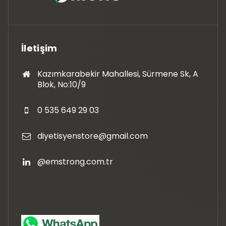
İletişim
Kazımkarabekir Mahallesi, Sürmene Sk, A
Blok, No:10/9
0 535 649 29 03
diyetisyenstore@gmail.com
@emstrong.com.tr