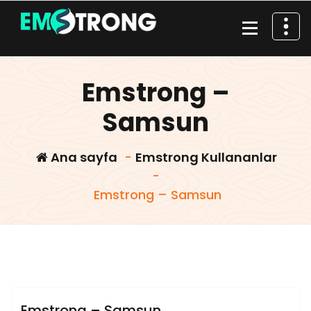
İçeriğe
geç
Güç Seninle Olsun
Emstrong –
Samsun
Ana sayfa
-
Emstrong Kullananlar
-
Emstrong – Samsun
,
,
Diyetisyen Sena Balaban
Emstrong
samsun
admin
diyetisyen
Emstrong Kullananlar
Emstrong – Samsun