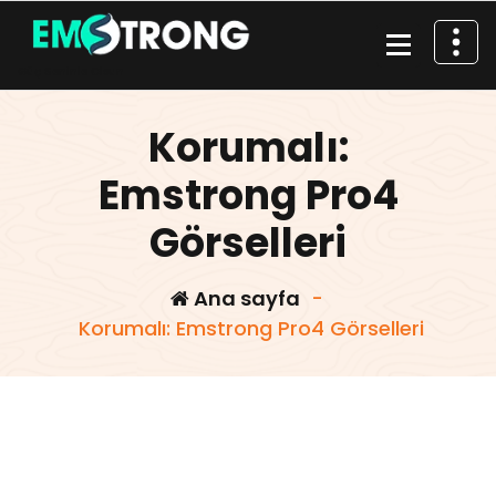
İçeriğe
geç
Güç Seninle Olsun
Korumalı:
Emstrong Pro4
Görselleri
Ana sayfa
-
Korumalı: Emstrong Pro4 Görselleri